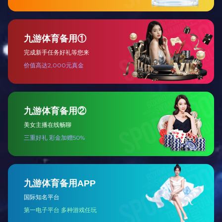
展现中国制药力量
近日，我公司——LY体育·(国际)官方网站成功通
过严格遴选，正式入选中央电视台《国货品牌》
大型纪录片栏目。公司总经理邹平先生受邀出席
了在浙江杭州举办的栏目全国公开复审选题会并
接受媒体采访。此次入选，意味...
12-10
2025