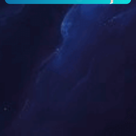
江苏lysport药业：以科技创新
践行“让病痛皆有良药可医”的
使命
在国家坚定推进高质量发展、提振市场信心的时
代背景下，LY体育·(国际)官方网站（以下简称