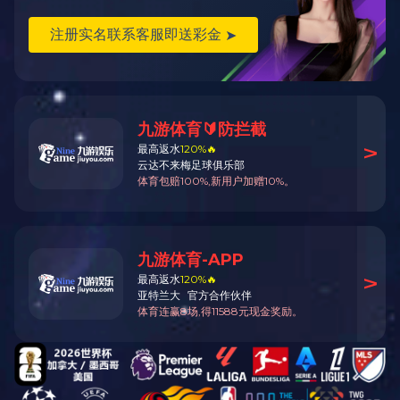
探访lysport药业：智慧制药车
间里的“智造”升级
近日，新华网记者探厂节目走进LY体育·(国际)官
方网站（简称“lysport药业”），深入探访了其高
标准、智能化的生产现场，展现了药品从原料到
成品的“智造”全流程。 lysport药业是一家以高附
加值特色原料药和制剂为核心...
12-17
2025